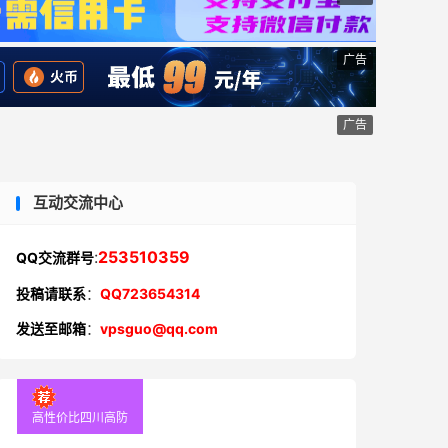
广告
广告
互动交流中心
:
253510359
QQ交流群号
投稿请联系
：
QQ723654314
发送至邮箱
：
vpsguo@qq.com
高性价比四川高防