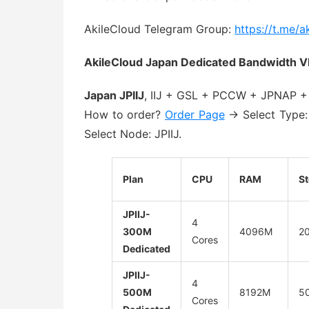
AkileCloud Telegram Group:
https://t.me/a
AkileCloud Japan Dedicated Bandwidth V
Japan JPIIJ
, IIJ + GSL + PCCW + JPNAP + 
How to order?
Order Page
→ Select Type:
Select Node: JPIIJ.
Plan
CPU
RAM
S
JPIIJ-
4
300M
4096M
2
Cores
Dedicated
JPIIJ-
4
500M
8192M
5
Cores