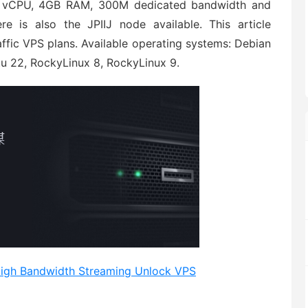
4 vCPU, 4GB RAM, 300M dedicated bandwidth and
re is also the JPIIJ node available. This article
ffic VPS plans. Available operating systems: Debian
tu 22, RockyLinux 8, RockyLinux 9.
High Bandwidth Streaming Unlock VPS