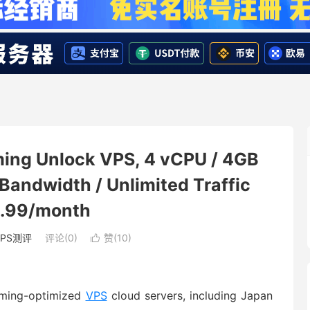
ming Unlock VPS, 4 vCPU / 4GB
andwidth / Unlimited Traffic
.99/month
VPS测评
评论(0)
赞(
10
)

aming-optimized
VPS
cloud servers, including Japan