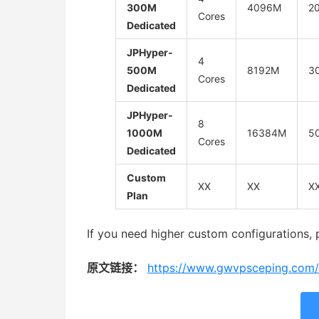
300M
4096M
2
Cores
Dedicated
JPHyper-
4
500M
8192M
3
Cores
Dedicated
JPHyper-
8
1000M
16384M
5
Cores
Dedicated
Custom
XX
XX
X
Plan
If you need higher custom configurations, 
原文链接：
https://www.gwvpsceping.com/