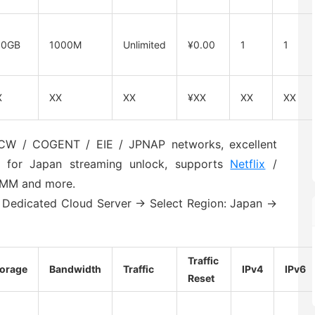
00GB
1000M
Unlimited
¥0.00
1
1
X
XX
XX
¥XX
XX
XX
CW / COGENT / EIE / JPNAP networks, excellent
DNS for Japan streaming unlock, supports
Netflix
/
MM and more.
 Dedicated Cloud Server → Select Region: Japan →
Traffic
torage
Bandwidth
Traffic
IPv4
IPv6
Reset