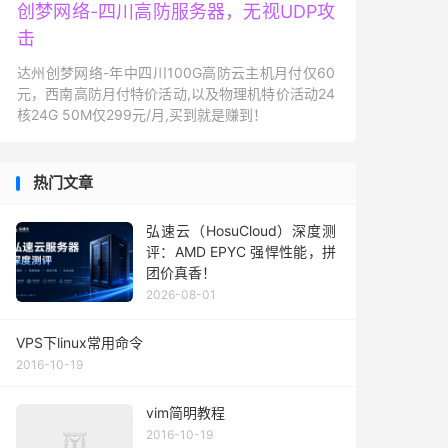
创梦网络-四川高防服务器，无视UDP攻
击
达州创梦网络-年中四川100G高防云主机月付仅60
元，西南高防月付特价活动,以及物理机特价活动24
核24G 50M仅299元/月,买到就是赚到！
热门文章
弘速云（HosuCloud）深度测
评：AMD EPYC 强悍性能，拼
团价真香！
2026-08-01
VPS下linux常用命令
2016-10-19
vim简明教程
2016-10-19