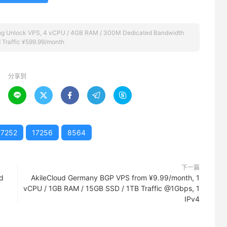
ng Unlock VPS, 4 vCPU / 4GB RAM / 300M Dedicated Bandwidth
d Traffic ¥599.99/month
分享到





17252
17256
8564
下一篇
d
AkileCloud Germany BGP VPS from ¥9.99/month, 1
vCPU / 1GB RAM / 15GB SSD / 1TB Traffic @1Gbps, 1
IPv4