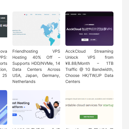
ova
Friendhosting VPS
AcckCloud Streaming
PS:
Hosting 40% Off –
Unlock VPS from
rts
Supports HDD/NVMe, 14
¥8.88/Month – 1TB
ion,
Data Centers Across
Traffic @ 1G Bandwidth,
t 25
USA, Japan, Germany,
Choose HK/TW/JP Data
Netherlands
Centers