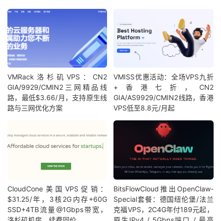
VMRack洛杉矶VPS：CN2
VMISS优惠活动：全场VPS九折
GIA/9929/CMIN2三网精品线
+香港七折，CN2
路，最低$3.66/月，支持原生线
GIA/AS9929/CMIN2线路，香港
路与三网优化方案
VPS低至8.8元/月起
CloudCone美国VPS促销：
BitsFlowCloud推出OpenClaw-
$31.25/年，3核2G内存+60G
Special套餐：德国纽伦堡/法兰
SSD+4TB流量@1Gbps带宽，
克福VPS，2C4G年付189元起，
洛杉矶机房，续费同价
原生IPv4 / 5Gbps端口 / 最高