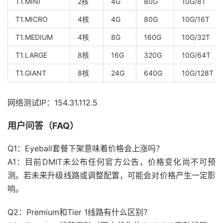
T1.MINI
2核
4G
80G
10G/8T
T1.MICRO
4核
4G
80G
10G/16T
T1.MEDIUM
4核
8G
160G
10G/32T
T1.LARGE
8核
16G
320G
10G/64T
T1.GIANT
8核
24G
640G
10G/128T
网络测试IP：154.31.112.5
用户问答（FAQ）
Q1：Eyeball套餐下架意味着价格会上涨吗？
A1：目前DMIT未公布任何官方公告，价格变化尚不可预
测。若未来升级线路或调整配置，可能会对价格产生一定影
响。
Q2：Premium和Tier 1线路有什么区别？