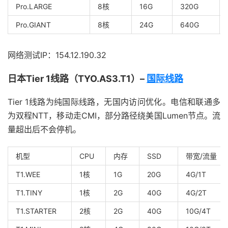
Pro.LARGE
8核
16G
320G
Pro.GIANT
8核
24G
640G
网络测试IP：154.12.190.32
日本Tier 1线路（TYO.AS3.T1）–
国际线路
Tier 1线路为纯国际线路，无国内访问优化。电信和联通多
为双程NTT，移动走CMI，部分路径绕美国Lumen节点。流
量超出后不会停机。
机型
CPU
内存
SSD
带宽/流量
T1.WEE
1核
1G
20G
4G/1T
T1.TINY
1核
2G
40G
4G/2T
T1.STARTER
2核
2G
40G
10G/4T