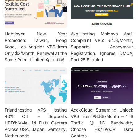
Lightlayer New Year
Ava.Hosting Moldova Anti-
Promotion: Taiwan, Hong
Complaint VPS: €4.3/Month,
Kong, Los Angeles VPS from
Supports Anonymous
Only $2/Month, Renewal at the
Registration, Ignores DMCA,
Same Price, Limited Quantity!
Port 25 Enabled
Friendhosting VPS Hosting
AcckCloud Streaming Unlock
40% Off – Supports
VPS from ¥8.88/Month – 1TB
HDD/NVMe, 14 Data Centers
Traffic @ 1G Bandwidth,
Across USA, Japan, Germany,
Choose HK/TW/JP Data
Netherlands
Centers