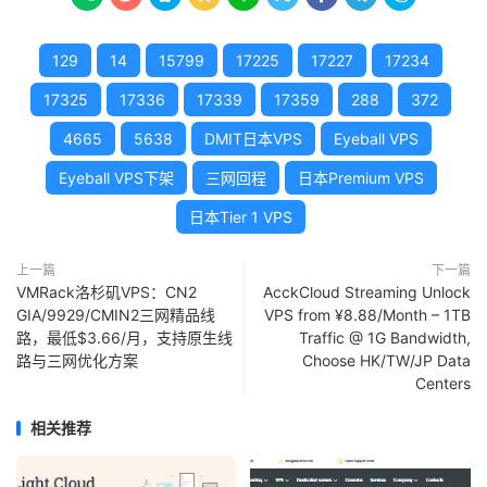
129
14
15799
17225
17227
17234
17325
17336
17339
17359
288
372
4665
5638
DMIT日本VPS
Eyeball VPS
Eyeball VPS下架
三网回程
日本Premium VPS
日本Tier 1 VPS
上一篇
下一篇
VMRack洛杉矶VPS：CN2
AcckCloud Streaming Unlock
GIA/9929/CMIN2三网精品线
VPS from ¥8.88/Month – 1TB
路，最低$3.66/月，支持原生线
Traffic @ 1G Bandwidth,
路与三网优化方案
Choose HK/TW/JP Data
Centers
相关推荐