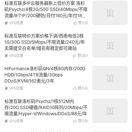
标准互联多IP云服务器新上低价方案 洛杉
矶Psychz/4核2G/50G SSD/40Mbps/不限
流量/8个IP/20G硬防/月付180元/年付1800
元
VPS优惠
赞(
15
)


标准互联特价方案价格下调/西南电信2核
1G/30G SSD/5Mbps/不限流量/240元/年
无需提交白名单/域名有稳定即可建站
VPS优惠
赞(
20
)


HiFormance洛杉矶QN/4核8G内存/200G
HDD/1Gbps/4TB流量/3Gbps
DDoS/KVM/162美元/3年
VPS优惠
赞(
14
)


标准互联洛杉矶Psychz/1核512M内
存/20G SSD硬盘/RAID10阵列/20Mbps/不
限流量/Hyper-V/Windows/DDoS/88元/年
VPS优惠
赞(
18
)

