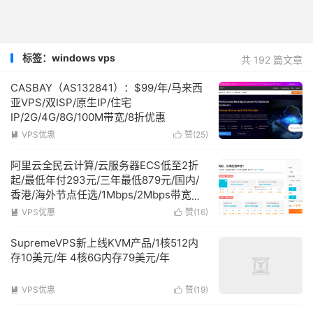
标签：windows vps
共 192 篇文章
CASBAY（AS132841）：$99/年/马来西
亚VPS/双ISP/原生IP/住宅
IP/2G/4G/8G/100M带宽/8折优惠
VPS优惠
赞(
25
)


阿里云全民云计算/云服务器ECS低至2折
起/最低年付293元/三年最低879元/国内/
香港/海外节点任选/1Mbps/2Mbps带宽任
挑
VPS优惠
赞(
16
)


SupremeVPS新上线KVM产品/1核512内
存10美元/年 4核6G内存79美元/年
VPS优惠
赞(
19
)

