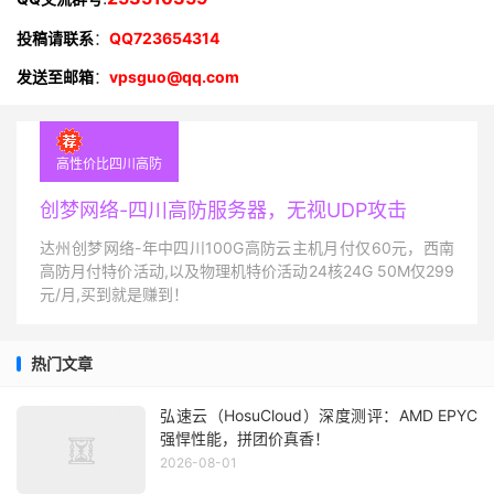
投稿请联系
：
QQ723654314
发送至邮箱
：
vpsguo@qq.com
高性价比四川高防
创梦网络-四川高防服务器，无视UDP攻击
达州创梦网络-年中四川100G高防云主机月付仅60元，西南
高防月付特价活动,以及物理机特价活动24核24G 50M仅299
元/月,买到就是赚到！
热门文章
弘速云（HosuCloud）深度测评：AMD EPYC
强悍性能，拼团价真香！
2026-08-01