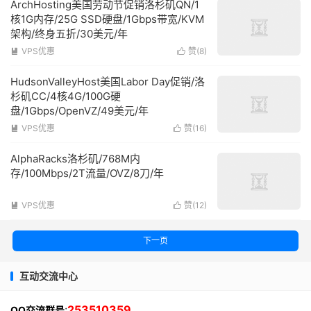
ArchHosting美国劳动节促销洛杉矶QN/1
核1G内存/25G SSD硬盘/1Gbps带宽/KVM
架构/终身五折/30美元/年
VPS优惠
赞(
8
)


HudsonValleyHost美国Labor Day促销/洛
杉矶CC/4核4G/100G硬
盘/1Gbps/OpenVZ/49美元/年
VPS优惠
赞(
16
)


AlphaRacks洛杉矶/768M内
存/100Mbps/2T流量/OVZ/8刀/年
VPS优惠
赞(
12
)


下一页
互动交流中心
:
253510359
QQ交流群号