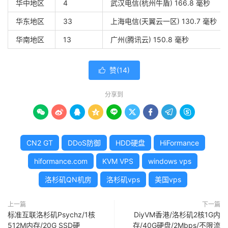
华中地区
4
武汉电信(杭州牛盾) 166.8 毫秒
华东地区
33
上海电信(天翼云一区) 130.7 毫秒
华南地区
13
广州(腾讯云) 150.8 毫秒
赞(
14
)

分享到









CN2 GT
DDoS防御
HDD硬盘
HiFormance
hiformance.com
KVM VPS
windows vps
洛杉矶QN机房
洛杉矶vps
美国vps
上一篇
下一篇
标准互联洛杉矶Psychz/1核
DiyVM香港/洛杉矶2核1G内
512M内存/20G SSD硬
存/40G硬盘/2Mbps/不限流