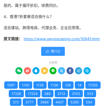
是的，属于循环折扣，续费同价。
4、香港7折套餐适合做什么？
适合建站、跨境电商、代理业务、企业应用等。
原文链接：
https://www.gwvpsceping.com/10941.html
赞(
12
)

分享到









1097
1130
1135
1136
129
14
17225
17228
17234
288
3113
3153
333
372
3777
3966
4427
5395
594