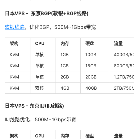
日本VPS – 东京BGP(软银+BGP线路)
软银线路
，优化BGP，500M~1Gbps带宽
架构
CPU
内存
硬盘
流量
KVM
单核
1GB
10GB
400GB/500
KVM
单核
1GB
15GB
800GB/500
KVM
单核
2GB
20GB
1.2TB/750M
KVM
双核
4GB
40GB
2TB/750Mb
日本VPS – 东京IIJ(IIJ线路)
IIJ线路优化，500M~1Gbps带宽
架构
CPU
内存
硬盘
流量