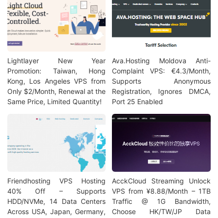
Lightlayer New Year
Ava.Hosting Moldova Anti-
Promotion: Taiwan, Hong
Complaint VPS: €4.3/Month,
Kong, Los Angeles VPS from
Supports Anonymous
Only $2/Month, Renewal at the
Registration, Ignores DMCA,
Same Price, Limited Quantity!
Port 25 Enabled
Friendhosting VPS Hosting
AcckCloud Streaming Unlock
40% Off – Supports
VPS from ¥8.88/Month – 1TB
HDD/NVMe, 14 Data Centers
Traffic @ 1G Bandwidth,
Across USA, Japan, Germany,
Choose HK/TW/JP Data