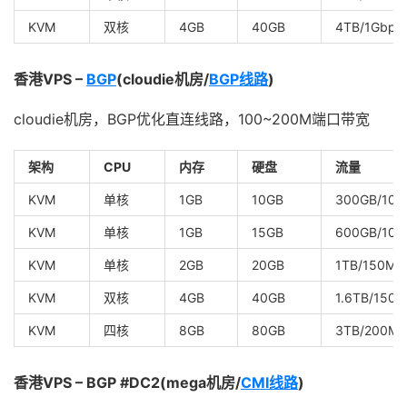
KVM
双核
4GB
40GB
4TB/1Gbps
香港VPS –
BGP
(cloudie机房/
BGP线路
)
cloudie机房，BGP优化直连线路，100~200M端口带宽
架构
CPU
内存
硬盘
流量
KVM
单核
1GB
10GB
300GB/100
KVM
单核
1GB
15GB
600GB/100
KVM
单核
2GB
20GB
1TB/150Mb
KVM
双核
4GB
40GB
1.6TB/150
KVM
四核
8GB
80GB
3TB/200Mb
香港VPS – BGP #DC2(mega机房/
CMI线路
)