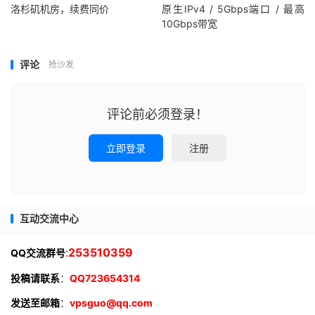
洛杉矶机房，续费同价
原生IPv4 / 5Gbps端口 / 最高
10Gbps带宽
评论
抢沙发
评论前必须登录！
立即登录
注册
互动交流中心
:
253510359
QQ交流群号
投稿请联系
：
QQ723654314
发送至邮箱
：
vpsguo@qq.com