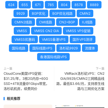
624
655
671
785
804
8578
8889
9929
BGP优化
BGP优化线路
CMIN2
CMIN2线路
CMI线路
CN2+BGP
IIJ线路
VMISS
VMISS CN2 GIA
VMISS VPS促销
VMISS优惠码
VMISS香港VPS
国外VPS测评
国际线路
国际线路VPS
洛杉矶9929
流媒体
香港国际线路VPS
上一篇
下一篇
CloudCone美国VPS促销：
VMRack洛杉矶VPS：CN2
$31.25/年，3核2G内存+60G
GIA/9929/CMIN2三网精品线
SSD+4TB流量@1Gbps带宽，
路，最低$3.66/月，支持原生线
洛杉矶机房，续费同价
路与三网优化方案
相关推荐