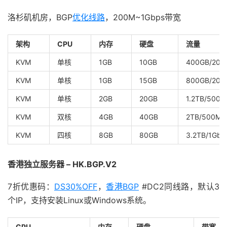
洛杉矶机房，BGP
优化线路
，200M~1Gbps带宽
架构
CPU
内存
硬盘
流量
KVM
单核
1GB
10GB
400GB/200
KVM
单核
1GB
15GB
800GB/200
KVM
单核
2GB
20GB
1.2TB/500M
KVM
双核
4GB
40GB
2TB/500Mb
KVM
四核
8GB
80GB
3.2TB/1Gbp
香港独立服务器 – HK.BGP.V2
7折优惠码：
DS30%OFF
，
香港BGP
#DC2同线路，默认3
个IP，支持安装Linux或Windows系统。
CPU
内存
硬盘
带宽