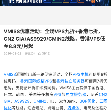
VMISS优惠活动：全场VPS九折+香港七折，
CN2 GIA/AS9929/CMIN2线路，香港VPS低
至8.8元/月起
2026-03-23
评论(0)
赞(
12
)

VMISS
近期推出新一轮促销活动，全场
VPS主机
可使用9折
优惠码，
香港国际线路VPS
和
香港独立服务器
可使用7折优
惠码，支持循环折扣续费同价。VMISS主要提供中国香港、
日本、韩国、美国等多机房
VPS
与
独立服务器
，涵盖
CN2
GIA
、
AS9929
、
CMIN2
、IIJ、SoftBank、
BGP优化
、
三网
优化
等线路，适合建站、跨境业务、
流媒体
、电商及远程办