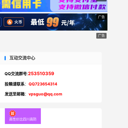
广告
广告
互动交流中心
:
253510359
QQ交流群号
投稿请联系
：
QQ723654314
发送至邮箱
：
vpsguo@qq.com
高性价比四川高防