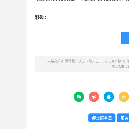
移动：
未经允许不得转载：
沃园
»
烟火云：50元/月/1核1G内存
宽/CMIN




便宜服务器
服务