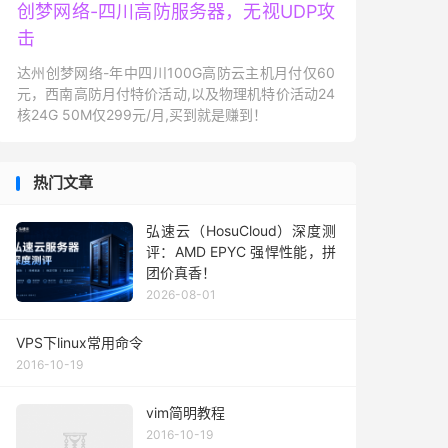
创梦网络-四川高防服务器，无视UDP攻
击
达州创梦网络-年中四川100G高防云主机月付仅60
元，西南高防月付特价活动,以及物理机特价活动24
核24G 50M仅299元/月,买到就是赚到！
热门文章
弘速云（HosuCloud）深度测
评：AMD EPYC 强悍性能，拼
团价真香！
2026-08-01
VPS下linux常用命令
2016-10-19
vim简明教程
2016-10-19