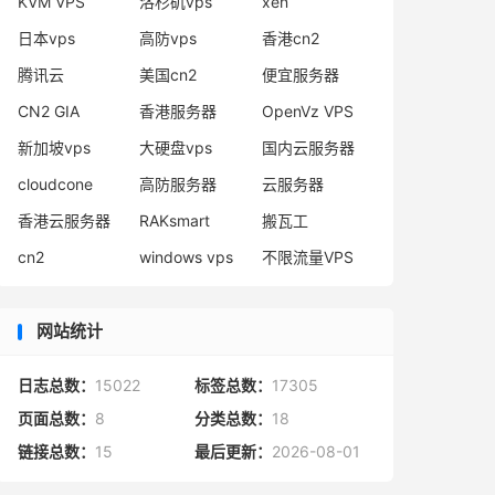
KVM VPS
洛杉矶vps
xen
日本vps
高防vps
香港cn2
腾讯云
美国cn2
便宜服务器
CN2 GIA
香港服务器
OpenVz VPS
新加坡vps
大硬盘vps
国内云服务器
cloudcone
高防服务器
云服务器
香港云服务器
RAKsmart
搬瓦工
cn2
windows vps
不限流量VPS
网站统计
日志总数：
15022
标签总数：
17305
页面总数：
8
分类总数：
18
链接总数：
15
最后更新：
2026-08-01