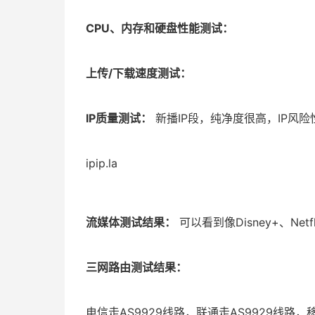
CPU、内存和
硬盘
性能
测试
：
上
传/下载速度测试：
IP质量测试：
新播IP段，纯净度很高，IP风
ipip.la
流媒体测试结果：
可以看到像Disney+、Net
三网路由测试结果：
电信走AS9929线路，联通走AS9929线路