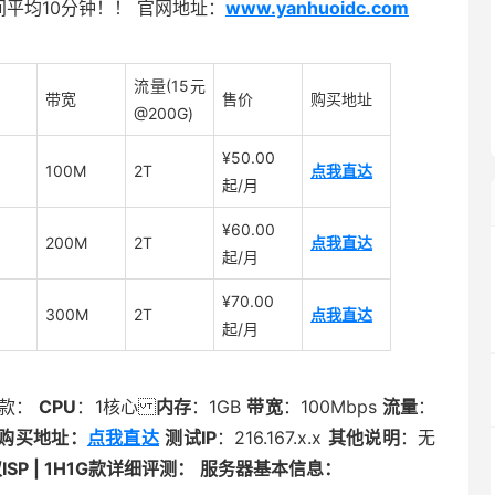
平均10分钟！！ 官网地址：
www.yanhuoidc.com
流量(15元
带宽
售价
购买地址
@200G)
¥50.00
100M
2T
点我直达
起/月
¥60.00
200M
2T
点我直达
起/月
¥70.00
300M
2T
点我直达
起/月
G款：
CPU
：1核心
内存
：1GB
带宽
：100Mbps
流量
：
购买
地址：
点我直达
测试IP
：216.167.x.x
其他说明
：无
SP | 1H1G款详细评测：
服务器基本信息：