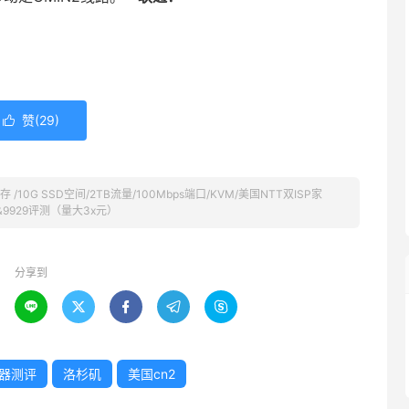
赞(
29
)

 /10G SSD空间/2TB流量/100Mbps端口/KVM/美国NTT双ISP家
2&9929评测（量大3x元）
分享到





器测评
洛杉矶
美国cn2