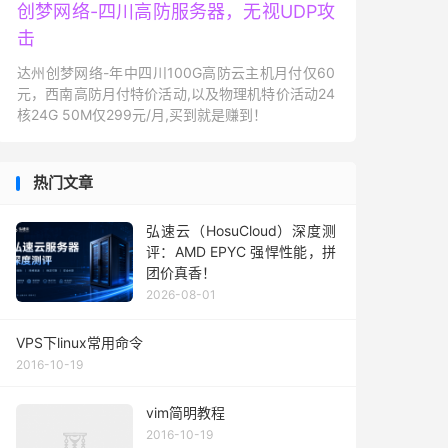
创梦网络-四川高防服务器，无视UDP攻
击
达州创梦网络-年中四川100G高防云主机月付仅60
元，西南高防月付特价活动,以及物理机特价活动24
核24G 50M仅299元/月,买到就是赚到！
热门文章
弘速云（HosuCloud）深度测
评：AMD EPYC 强悍性能，拼
团价真香！
2026-08-01
VPS下linux常用命令
2016-10-19
vim简明教程
2016-10-19