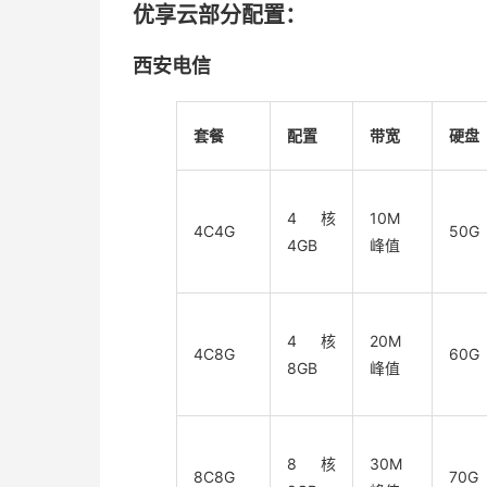
优享云部分配置：
西安电信
套餐
配置
带宽
硬盘
4核
10M
4C4G
50G
4GB
峰值
4核
20M
4C8G
60G
8GB
峰值
8核
30M
8C8G
70G