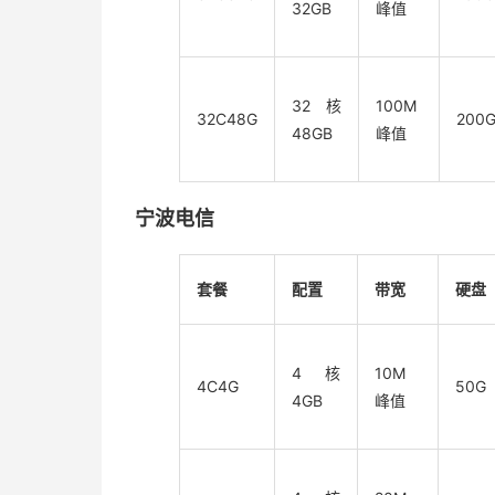
32GB
峰值
32核
100M
32C48G
200
48GB
峰值
宁波
电信
套餐
配置
带宽
硬盘
4核
10M
4C4G
50G
4GB
峰值