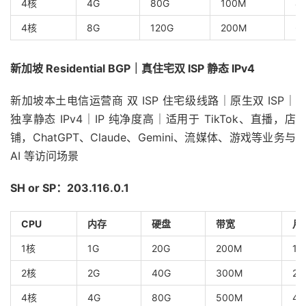
4核
4G
80G
100M
4
4核
8G
120G
200M
6
新加坡 Residential BGP｜真住宅双 ISP 静态 IPv4
新加坡本土电信运营商 双 ISP 住宅级线路｜原生双 ISP｜
独享静态 IPv4｜IP 纯净度高｜适用于 TikTok、直播，店
铺，ChatGPT、Claude、Gemini、流媒体、游戏等业务与
AI 等访问场景
SH or SP：203.116.0.1
CPU
内存
硬盘
带宽
月
1核
1G
20G
200M
1T
2核
2G
40G
300M
2T
4核
4G
80G
500M
4T