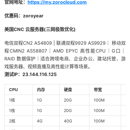
官网地址：
https://my.zorocloud.com
优惠码：zoroyear
美国CNC 云服务器(三网极致优化)
电信双程CN2 AS4809 | 联通双程9929 AS9929｜ 移动双
程CMIN2 AS58807｜AMD EPYC 高性能CPU｜G口｜
RAID 数据保护｜适合跨境电商、企业办公、建站托管、游
戏服务器、视频直播及高性能计算等场景。
测试IP：23.144.116.125
CPU
内存
硬盘
带宽
月
1核
1G
20G
100M
5
1核
1G
20G
100M
1T
2核
4G
40G
100M
2