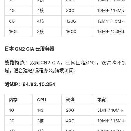
4G
4核
80G
10M↑ / 15M↓
8G
4核
120G
12M↑ / 15M↓
16G
8核
160G
15M↑ / 20M↓
日本 CN2 GIA 云服务器
线路特点
：双向CN2 GIA，三网回程CN2，晚高峰不拥
堵，适合建站/远程办公/跨境访问。
测试IP：64.83.40.254
内存
CPU
硬盘
带宽
1G
1核
20G
5M↑ / 10M↓
2G
2核
40G
10M↑ / 15M↓