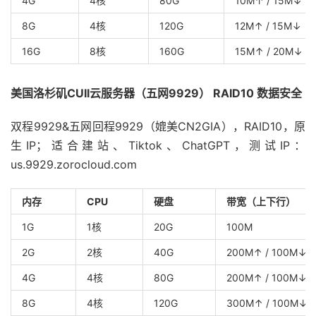
4G
4核
80G
10M↑ / 15M↓
8G
4核
120G
12M↑ / 15M↓
16G
8核
160G
15M↑ / 20M↓
美国洛杉矶CUII云服务器（五网9929） RAID10 数据安全
双程9929&五网回程9929（媲美CN2GIA），RAID10，原
生IP；适合建站、Tiktok、ChatGPT，测试IP：
us.9929.zorocloud.com
内存
CPU
硬盘
带宽（上下行）
1G
1核
20G
100M
2G
2核
40G
200M↑ / 100M↓
4G
4核
80G
200M↑ / 100M↓
8G
4核
120G
300M↑ / 100M↓