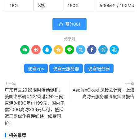
16G
8核
160G
500M↑ / 100M↓
赞(
108
)

分享到









便宜vps
便宜云服务器
便宜服务器
上一篇
下一篇
广东有云2026限时活动促销：
AeolianCloud 风铃云计算 · 上海
美国洛杉矶CN2/香港CN2三网
高防云服务器深度实测报告
直连8核8G年付199元，国内电
信200G高防339元年付，低延
迟三网优化直连线路，续费同
价！
相关推荐