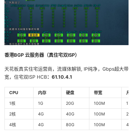
香港BGP 云服务器（真住宅双ISP）
天花板真实住宅运营商，流媒体解锁, IP纯净，Gbps超大带
宽，住宅双ISP HCB
：61.10.4.1
CPU
内存
硬盘
带宽
月
1核
1G
20G
100M
1T
2核
4G
40G
100M
2T
4核
4G
80G
100M
4T