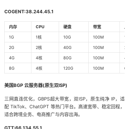
COGENT:38.244.45.1
内存
CPU
硬盘
带宽
月
1G
1核
10G
100M
1T
2G
2核
40G
100M
2T
4G
4核
80G
100M
4
8G
4核
120G
100M
6
美国BGP 云服务器(原生双ISP)
三网直连优化，GBPS超大带宽，双ISP，原生纯净 IP，适
配 TikTok、ChatGPT 等热门平台。高速宽带、稳定回程，
适合跨境业务、电商推广与内容出海。
GTT:66.134.55.1