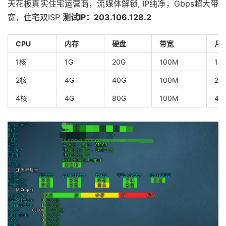
天花板真实住宅运营商，流媒体解锁, IP纯净，Gbps超大带
宽，住宅双ISP
测试IP：203.106.128.2
CPU
内存
硬盘
带宽
月
1核
1G
20G
100M
1T
2核
4G
40G
100M
2T
4核
4G
80G
100M
4T