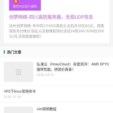
高性价比四川高防
创梦网络-四川高防服务器，无视UDP攻击
达州创梦网络-年中四川100G高防云主机月付仅60元，西南
高防月付特价活动,以及物理机特价活动24核24G 50M仅299
元/月,买到就是赚到！
热门文章
弘速云（HosuCloud）深度测评：AMD EPYC
强悍性能，拼团价真香！
2026-08-01
VPS下linux常用命令
2016-10-19
vim简明教程