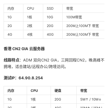
内存
CPU
SSD
带宽
1G
1核
10G
100M带宽
2G
2核
20G
200M上100M下 带宽
4G
4核
40G
200M上100M下 带宽
香港 CN2 GIA 云服务器
线路特点
：ADM 双向CN2 GIA，三网回程CN2，晚高峰不
拥堵，适合建站/远程办公/跨境访问。
测试IP：64.90.8.254
内存
CPU
硬盘
带宽
1G
1核
20G
5M↑ / 10M↓
2G
2核
40G
10M↑ / 15M↓