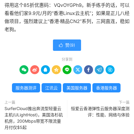
得用这个85折优惠码：VQvOYGPh9。新手练手的话，可以
看看他们家9.9元/月的“香港Linux云主机”；如果是正儿八经
做项目，强烈建议上“香港·精品CN2”系列，三网直连，稳如
老狗。
赞(
9
)

分享到









服务器测评
江讯云
美国服务器
香港服务器
上一篇
下一篇
SurferCloud推出奔流型轻量云
恒爱云香港弹性云服务器深度测
主机(ULightHost)，美国洛杉矶
评：性能、网络与体验
机房，200Mbps带宽不限流量
月付仅$5起