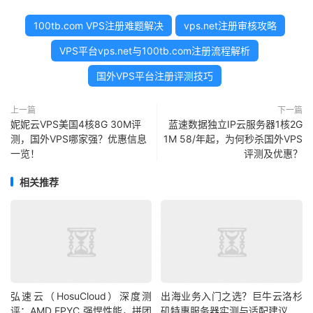
100tb.com VPS注册难题解决
vps.net注册审核攻略
VPS平台vps.net与100tb.com注册流程解析
国外VPS平台注册评测技巧
上一篇
下一篇
妮妮云VPS美国4核8G 30M评
蓝速数据独立IP云服务器1核2G
测，国外VPS哪家强？优惠信息
1M 58/年起，为何秒杀国外VPS
一览！
评测及优惠？
相关推荐
弘速云（HosuCloud）深度测
出海业务入门之选？巨牛云洛杉
评：AMD EPYC 强悍性能，拼团
矶特惠服务器实测与适配建议