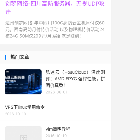
创梦网络-四川高防服务器，无视UDP攻
击
达州创梦网络-年中四川100G高防云主机月付仅60
元，西南高防月付特价活动,以及物理机特价活动24
核24G 50M仅299元/月,买到就是赚到！
热门文章
弘速云（HosuCloud）深度测
评：AMD EPYC 强悍性能，拼
团价真香！
2026-08-01
VPS下linux常用命令
2016-10-19
vim简明教程
2016-10-19