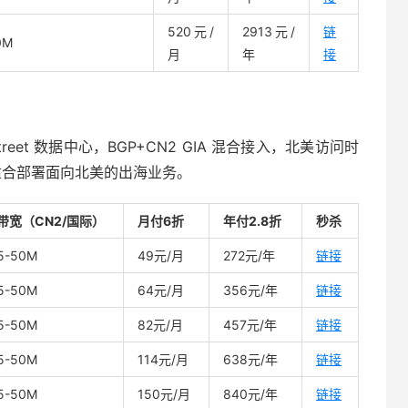
520元/
2913元/
链
0M
月
年
接
th Street 数据中心，BGP+CN2 GIA 混合接入，北美访问时
s，适合部署面向北美的出海业务。
带宽（CN2/国际）
月付6折
年付2.8折
秒杀
5-50M
49元/月
272元/年
链接
5-50M
64元/月
356元/年
链接
5-50M
82元/月
457元/年
链接
5-50M
114元/月
638元/年
链接
5-50M
150元/月
840元/年
链接