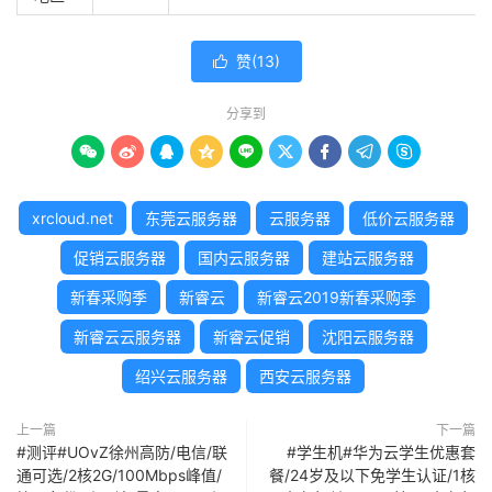
赞(
13
)

分享到









xrcloud.net
东莞云服务器
云服务器
低价云服务器
促销云服务器
国内云服务器
建站云服务器
新春采购季
新睿云
新睿云2019新春采购季
新睿云云服务器
新睿云促销
沈阳云服务器
绍兴云服务器
西安云服务器
上一篇
下一篇
#测评#UOvZ徐州高防/电信/联
#学生机#华为云学生优惠套
通可选/2核2G/100Mbps峰值/
餐/24岁及以下免学生认证/1核