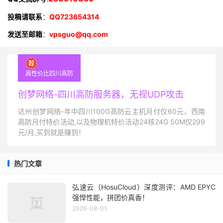
投稿请联系
：
QQ723654314
发送至邮箱
：
vpsguo@qq.com
高性价比四川高防
创梦网络-四川高防服务器，无视UDP攻击
达州创梦网络-年中四川100G高防云主机月付仅60元，西南
高防月付特价活动,以及物理机特价活动24核24G 50M仅299
元/月,买到就是赚到！
热门文章
弘速云（HosuCloud）深度测评：AMD EPYC
强悍性能，拼团价真香！
2026-08-01