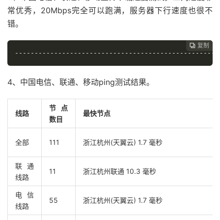
常优秀，20Mbps完全可以跑满，服务器下行速度也很不
错。
复制
复制
复制



----------------------------------------------------
4、中国电信、联通、移动ping测试结果。
节点
线路
最快节点
数目
全部
111
浙江杭州(天翼云) 1.7 毫秒
联通
11
浙江杭州联通 10.3 毫秒
线路
电信
55
浙江杭州(天翼云) 1.7 毫秒
线路