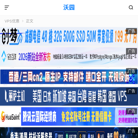
沃园


VPS优惠
正文

广告
广告
广告
广告
广告
广告