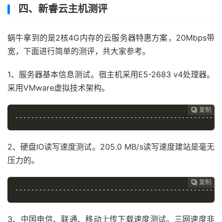
四、新睿云主机测评
蜗牛拿到的是2核4G内存的云服务器特惠方案，20Mbps带
宽，下面进行简单的测评，共大家参考。
1、服务器基本信息测试。宿主机采用E5-2683 v4处理器。
采用VMware虚拟技术架构。
复制
复制
复制
复制
复制





----------------------------------------------------
2、硬盘IO读写速度测试。205.0 MB/s读写速度建站是毫无
压力的。
复制
复制
复制
复制




----------------------------------------------------
3、中国电信、联通、移动上传下载速度测试。三网速度非