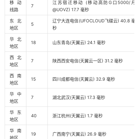
移动
江苏宿迁移动 (移动高防G口5000/月
7
线路
@UOVZ) 17.7 毫秒
东北
辽宁大连电信(UFOCLOUD飞碟云) 40.8 毫
5
地区
秒
华北
18
山东青岛(天翼云) 24.1 毫秒
地区
西北
7
陕西西安电信(天翼云一区) 31.2 毫秒
地区
西南
15
四川成都电信(天翼云) 32.9 毫秒
地区
华中
7
湖北武汉(天翼云) 17.3 毫秒
地区
华东
40
浙江杭州(天翼云) 1.7 毫秒
地区
华南
19
广西南宁(天翼云) 26.9 毫秒
地区