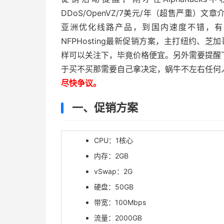
DDoS/OpenVZ/7美元/年（超售严重）文
亚洲优化线路产品，到国内速度不错，有
NFPHosting最新促销方案，主打纽约、芝加
样可以关注下，毕竟价格便宜。另外需要提醒
于买不买那需要自己拿决定，蜗牛不左右任何
尽快争议。
一、促销方案
CPU：1核心
内存：2GB
vSwap：2G
硬盘：50GB
带宽：100Mbps
流量：2000GB