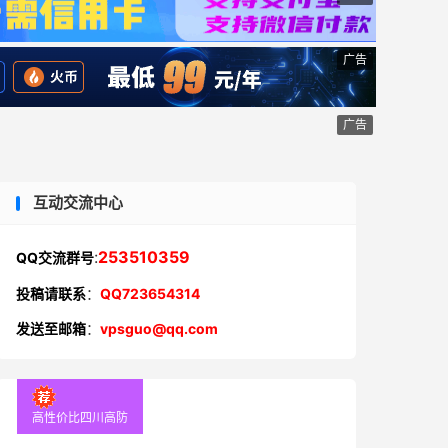
广告
广告
互动交流中心
:
253510359
QQ交流群号
投稿请联系
：
QQ723654314
发送至邮箱
：
vpsguo@qq.com
高性价比四川高防