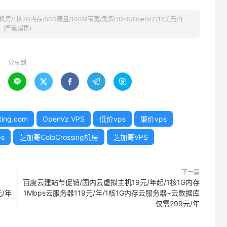
C机房/1核2G内存/50G硬盘/100M带宽/免费DDoS/OpenVZ/12美元/年
(严重超售)
分享到





ting.com
OpenVz VPS
低价vps
廉价vps
s
芝加哥ColoCrossing机房
芝加哥VPS
下一篇
百度云建站节促销/国内云虚拟主机19元/年起/1核1G内存
元/年
1Mbps云服务器119元/年/1核1G内存云服务器+云数据库
仅需299元/年