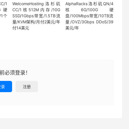
C/1
WelcomeHosting洛杉矶
AlphaRacks洛杉矶QN/4
G硬
CC/1核512M内存/10G
核6G/100G硬
/1个
SSD/1Gbps带宽/1.5TB流
盘/100Mbps带宽/10TB流
年
量/KVM架构/月付2美元/年
量/OVZ/3Gbps DDoS/39
付14美元
美元/年
前必须登录！
登录
注册