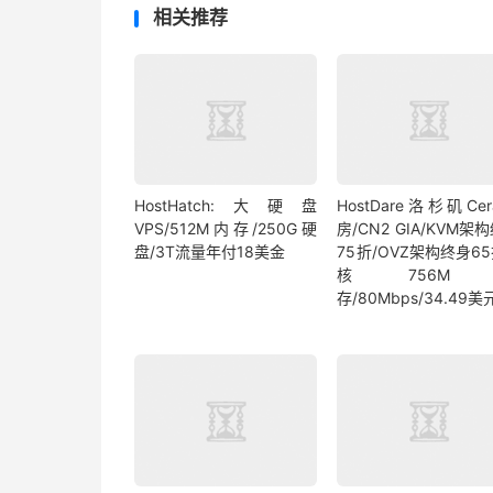
相关推荐
HostHatch:大硬盘
HostDare洛杉矶Ce
VPS/512M内存/250G硬
房/CN2 GIA/KVM架
盘/3T流量年付18美金
75折/OVZ架构终身65
核756M
存/80Mbps/34.49美