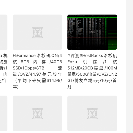
ra机
HiFormance洛杉矶QN/4
#评测#HostRacks洛杉矶
构终身
核8GB内存/40GB
Enzu机房/1核
折/1
SSD/1Gbps/8TB流
512MB/20GB硬盘/100M
内
量/OVZ/44.97美元/3年
带宽/500G流量/OVZ/CN2
元/年
（平均下来只需$14.99/
GT/博友立减5元/10元/首
年）
月