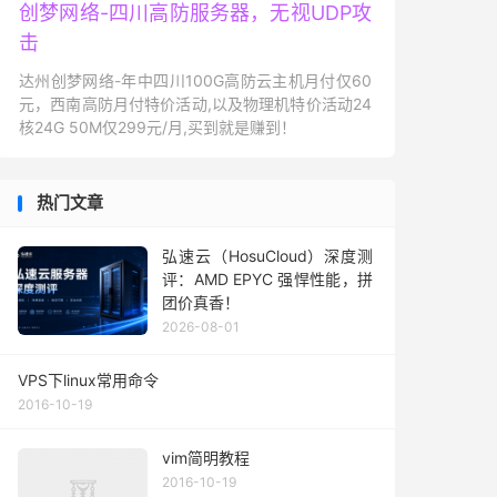
创梦网络-四川高防服务器，无视UDP攻
击
达州创梦网络-年中四川100G高防云主机月付仅60
元，西南高防月付特价活动,以及物理机特价活动24
核24G 50M仅299元/月,买到就是赚到！
热门文章
弘速云（HosuCloud）深度测
评：AMD EPYC 强悍性能，拼
团价真香！
2026-08-01
VPS下linux常用命令
2016-10-19
vim简明教程
2016-10-19