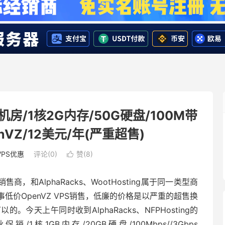
C机房/1核2G内存/50G硬盘/100M带
nVZ/12美元/年(严重超售)
VPS优惠
评论(0)
赞(
8
)

售商，和AlphaRacks、WootHosting属于同一类型商
价OpenVZ VPS销售，低廉的价格是以严重的超售换
今天上午同时收到AlphaRacks、NFPHosting的
/1核1GB内存/20GB硬盘/100Mbps//3Gbps