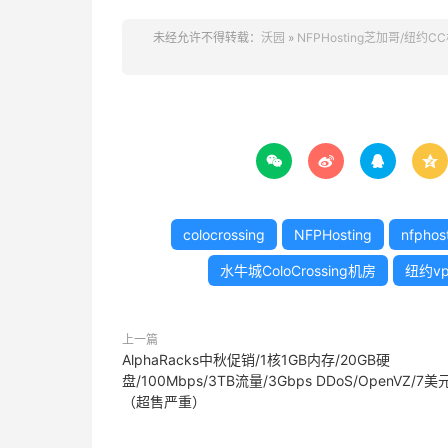
未经允许不得转载：
沃园
»
NFPHosting芝加哥/纽约C




colocrossing
NFPHosting
nfphos
水牛城ColoCrossing机房
纽约vp
上一篇
AlphaRacks中秋促销/1核1GB内存/20GB硬
盘/100Mbps/3TB流量/3Gbps DDoS/OpenVZ/7美
（超售严重）