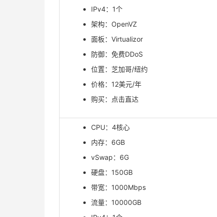
IPv4：1个
架构：OpenVZ
面板：Virtualizor
防御：免费DDoS
位置：芝加哥/纽约
价格：12美元/年
购买：点击直达
CPU：4核心
内存：6GB
vSwap：6G
硬盘：150GB
带宽：1000Mbps
流量：10000GB