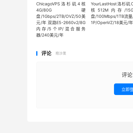
ChicagoVPS洛杉矶4核
YourLastHost洛杉矶C
4G/80G硬
核512M内存/15
盘/1Gbps/2TB/OVZ/50美
盘/100Mbps/1TB流量
元/年 双路E5-2660v2/8G
1P/OpenVZ/18美元/
内存/5个IP/混合服务
器/240美元/年
评论
抢沙发
评论
立即