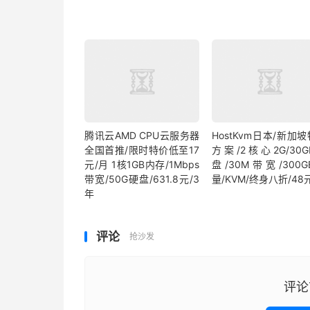
腾讯云AMD CPU云服务器
HostKvm日本/新加
全国首推/限时特价低至17
方案/2核心2G/30
元/月 1核1GB内存/1Mbps
盘/30M带宽/300
带宽/50G硬盘/631.8元/3
量/KVM/终身八折/48
年
评论
抢沙发
评论