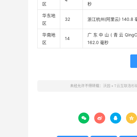
区
秒
华东地
32
浙江杭州(阿里云) 140.8 
区
华南地
广东中山(青云QingClo
14
区
162.0 毫秒
未经允许不得转载：
沃园
»
T云互联洛杉矶E



