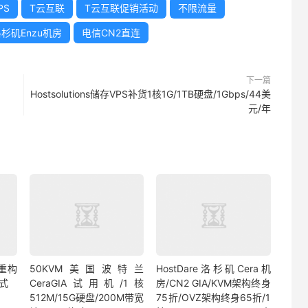
PS
T云互联
T云互联促销活动
不限流量
杉矶Enzu机房
电信CN2直连
下一篇
Hostsolutions储存VPS补货1核1G/1TB硬盘/1Gbps/44美
元/年
 重构
50KVM美国波特兰
HostDare洛杉矶Cera机
式
CeraGIA试用机/1核
房/CN2 GIA/KVM架构终身
512M/15G硬盘/200M带宽
75折/OVZ架构终身65折/1