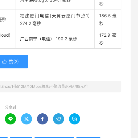
秒
福建厦门电信(天翼云厦门节点1)
186.5 毫
毫秒
274.2 毫秒
秒
ud)
172.9 毫
广西南宁（电信） 190.2 毫秒
秒
赞(
2
)

nzu/1核512M/10Mbps独享/不限流量/KVM/65元/年
分享到




