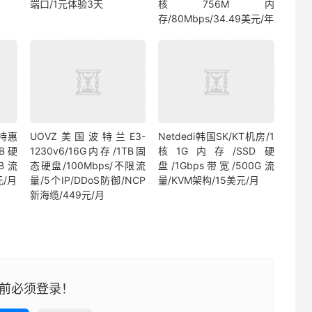
端口/1元体验3天
核756M内
存/80Mbps/34.49美元/年
坡特惠
UOVZ美国波特兰E3-
Netdedi韩国SK/KT机房/1
GB硬
1230v6/16G内存/1TB固
核1G内存/SSD硬
GB流
态硬盘/100Mbps/不限流
盘/1Gbps带宽/500G流
元/月
量/5个IP/DDoS防御/NCP
量/KVM架构/15美元/月
新海缆/449元/月
前必须登录！