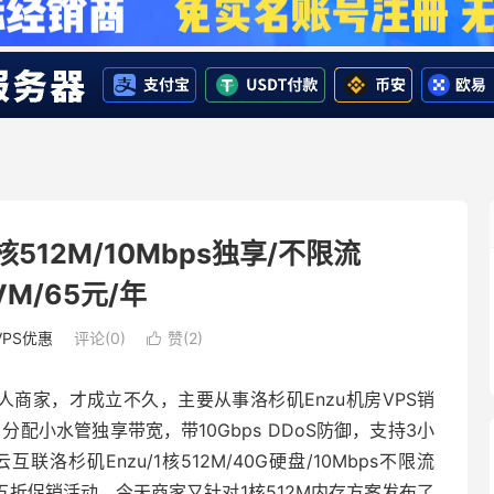
核512M/10Mbps独享/不限流
VM/65元/年
VPS优惠
评论(0)
赞(
2
)

商家，才成立不久，主要从事洛杉矶Enzu机房VPS销
配小水管独享带宽，带10Gbps DDoS防御，支持3小
洛杉矶Enzu/1核512M/40G硬盘/10Mbps不限流
首月五折促销活动，今天商家又针对1核512M内存方案发布了