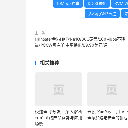
10Mbps独享
DDoS防御
KVM V
洛杉矶CN2直连
洛
上一篇
HKhoster香港HKT/1核1G/30G硬盘/200Mbps不限
量/PCCW直连/自主更换IP/89.99美元/月
相关推荐
极速全球分发：深入解析
云锐 YunRay：用 AI
cdn1.ai 的产品优势与应用
全球加速与安全的新范
场景