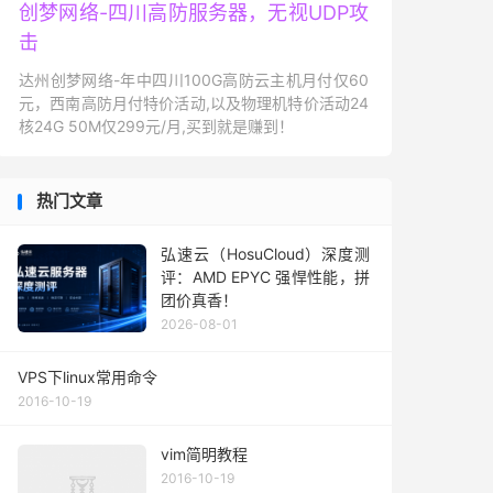
创梦网络-四川高防服务器，无视UDP攻
击
达州创梦网络-年中四川100G高防云主机月付仅60
元，西南高防月付特价活动,以及物理机特价活动24
核24G 50M仅299元/月,买到就是赚到！
热门文章
弘速云（HosuCloud）深度测
评：AMD EPYC 强悍性能，拼
团价真香！
2026-08-01
VPS下linux常用命令
2016-10-19
vim简明教程
2016-10-19