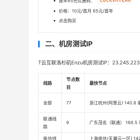
LOCKVMYEAR
首年65元优惠码：
价格：10元/首月 65元/首年
点击购买
二、机房测试IP
T云互联洛杉矶Enzu机房测试IP：23.245.223.
节点数
线路
最快节点
目
全部
77
浙江杭州(阿里云) 140.8 
联通线
9
广东茂名（联通） 166.5
路
电信线
上海电信(天翼云一区) 142