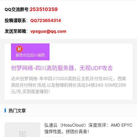
:
253510359
QQ交流群号
投稿请联系
：
QQ723654314
发送至邮箱
：
vpsguo@qq.com
高性价比四川高防
创梦网络-四川高防服务器，无视UDP攻击
达州创梦网络-年中四川100G高防云主机月付仅60元，西南
高防月付特价活动,以及物理机特价活动24核24G 50M仅299
元/月,买到就是赚到！
热门文章
弘速云（HosuCloud）深度测评：AMD EPYC
强悍性能，拼团价真香！