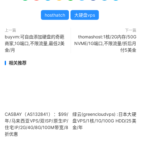
hosthatch
大硬盘vps
上一篇
下一篇
buyvm:可自由添加硬盘的奇葩
thomashost:1核/2G内存/50G
商家,1G端口,不限流量,最低2美
NVME/1G端口,不限流量/折后月
金/月
付5美金
相关推荐
CASBAY（AS132841）：$99/
绿云(greencloudvps) :日本大硬
年/马来西亚VPS/双ISP/原生IP/
盘VPS/1核/1G/100G HDD/25美
住宅IP/2G/4G/8G/100M带宽/8
金/年
折优惠