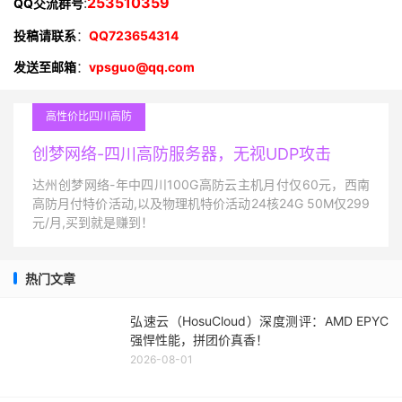
:
253510359
QQ交流群号
投稿请联系
：
QQ723654314
发送至邮箱
：
vpsguo@qq.com
高性价比四川高防
创梦网络-四川高防服务器，无视UDP攻击
达州创梦网络-年中四川100G高防云主机月付仅60元，西南
高防月付特价活动,以及物理机特价活动24核24G 50M仅299
元/月,买到就是赚到！
热门文章
弘速云（HosuCloud）深度测评：AMD EPYC
强悍性能，拼团价真香！
2026-08-01