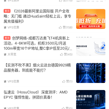
VPS测评
赞(
115
)


《2026最新阿里云国际版 开户全攻
置顶
略：无门槛 通过HuaSaint轻松上云，享专
属充值福利》
VPS优惠
赞(
158
)


创梦网络-成都万达奥飞T4机房新上
置顶
活动，4-6KW可选，机柜3500元/月送
100m带宽16个IP地址,整C拿IP低至20元/
个带防护！双电高规格T4！
大带宽
赞(
45
)


【实测不吹不黑】烟火云这台德国9929精
品服务器，到底能不能打？
VPS优惠
赞(
1
)


弘速云（HosuCloud）深度测评：AMD
EPYC 强悍性能，拼团价真香！
VPS优惠
赞(
0
)

