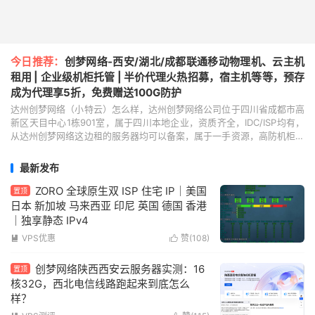
今日推荐：
创梦网络-西安/湖北/成都联通移动物理机、云主机
租用 | 企业级机柜托管 | 半价代理火热招募，宿主机等等，预存
成为代理享5折，免费赠送100G防护
达州创梦网络（小特云）怎么样，达州创梦网络公司位于四川省成都市高
新区天目中心1栋901室，属于四川本地企业，资质齐全，IDC/ISP均有，
从达州创梦网络这边租的服务器均可以备案，属于一手资源，高防机柜、
大带宽、高防IP业务，本次新上线的是陕...
最新发布
ZORO 全球原生双 ISP 住宅 IP｜美国
置顶
日本 新加坡 马来西亚 印尼 英国 德国 香港
｜独享静态 IPv4
VPS优惠
赞(
108
)


创梦网络陕西西安云服务器实测：16
置顶
核32G，西北电信线路跑起来到底怎么
样？