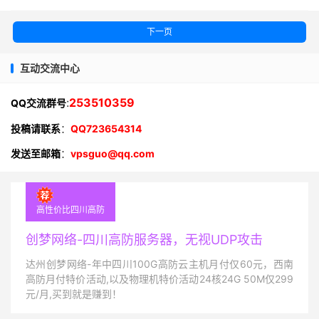
下一页
互动交流中心
:
253510359
QQ交流群号
投稿请联系
：
QQ723654314
发送至邮箱
：
vpsguo@qq.com
高性价比四川高防
创梦网络-四川高防服务器，无视UDP攻击
达州创梦网络-年中四川100G高防云主机月付仅60元，西南
高防月付特价活动,以及物理机特价活动24核24G 50M仅299
元/月,买到就是赚到！