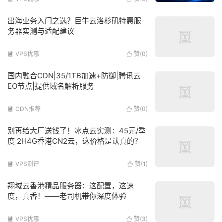
出海业务入门之选？巨牛云洛杉矶特惠服
务器实测与适配建议
VPS优惠
赞(
0
)


国内融合CDN|35/1TB加速+防御|腾讯云
EO节点|提供域名解析服务
CDN推荐
赞(
0
)


别再给大厂送钱了！冰点云实测：45元/季
度 2H4G香港CN2云，这价格是认真的？
VPS测评
赞(
1
)


翔域云香港精品服务器：这配置，这速
度，真香！——老司机带你深度体验
VPS优惠
赞(
3
)

