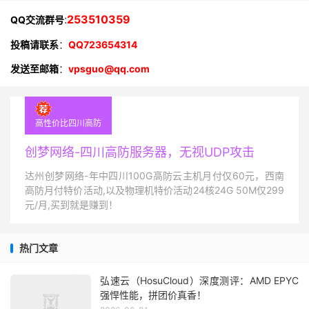
:
253510359
QQ交流群号
投稿请联系
：
QQ723654314
发送至邮箱
：
vpsguo@qq.com
高性价比四川高防
创梦网络-四川高防服务器，无视UDP攻击
达州创梦网络-年中四川100G高防云主机月付仅60元，西南
高防月付特价活动,以及物理机特价活动24核24G 50M仅299
元/月,买到就是赚到！
热门文章
弘速云（HosuCloud）深度测评：AMD EPYC
强悍性能，拼团价真香！