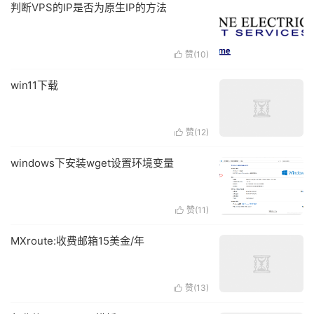
判断VPS的IP是否为原生IP的方法
赞(
10
)

win11下载
赞(
12
)

windows下安装wget设置环境变量
赞(
11
)

MXroute:收费邮箱15美金/年
赞(
13
)
