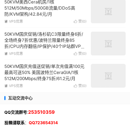
50KVM美西Cera机房/1核
512M/50Mbps/500GB流量/DDoS高
防/KVM架构/42.84元/月
VPS优惠
赞(
0
)


50KVM国庆促销/洛杉矶C3限量终身6折/
全场终身7折优惠/波特兰限量终身85
折/CPU内存翻倍/IP保护/40个IP站群VPS
等优惠任选
VPS优惠
赞(
0
)


50KVM国庆充值送促销/单次充值满100元
最高可送50% 美国波特兰CeraGIA/1核
512M/200Mbps/终身75折/61.2元/月
VPS优惠
赞(
0
)


互动交流中心
:
253510359
QQ交流群号
投稿请联系
：
QQ723654314