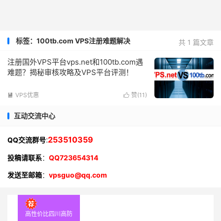
标签：100tb.com VPS注册难题解决
共 1 篇文章
注册国外VPS平台vps.net和100tb.com遇
难题？揭秘审核攻略及VPS平台评测！
VPS优惠
赞(
11
)


互动交流中心
:
253510359
QQ交流群号
投稿请联系
：
QQ723654314
发送至邮箱
：
vpsguo@qq.com
高性价比四川高防