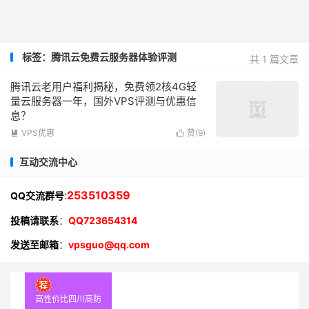
标签：腾讯云免费云服务器体验评测
共 1 篇文章
腾讯云老用户福利揭秘，免费领2核4G轻
量云服务器一年，国外VPS评测与优惠信
息？
VPS优惠
赞(
9
)


互动交流中心
:
253510359
QQ交流群号
投稿请联系
：
QQ723654314
发送至邮箱
：
vpsguo@qq.com
高性价比四川高防