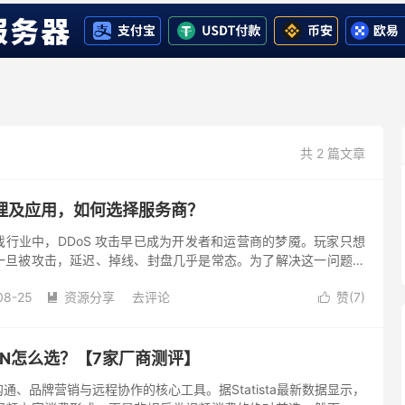
共 2 篇文章
原理及应用，如何选择服务商？
行业中，DDoS 攻击早已成为开发者和运营商的梦魇。玩家只想
一旦被攻击，延迟、掉线、封盘几乎是常态。为了解决这一问题，
“游戏盾” 产品，尤其是支持 SDK 快速接入的高防解决方案，...
08-25
资源分享
去评论
赞(
7
)


N怎么选？【7家厂商测评】
通、品牌营销与远程协作的核心工具。据Statista最新数据显示，