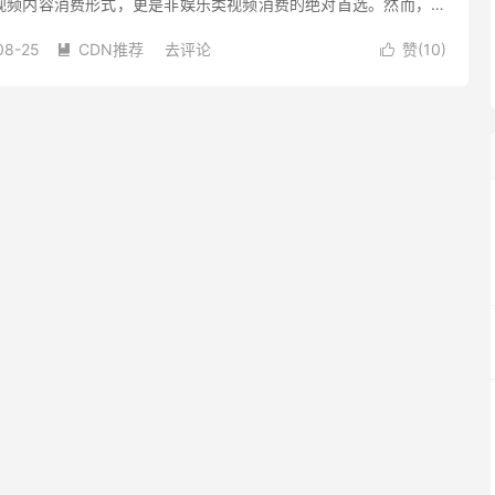
视频内容消费形式，更是非娱乐类视频消费的绝对首选。然而，直
提出严苛要求50%以上的观众会在90秒内因卡顿放弃观看，这...
08-25
CDN推荐
去评论
赞(
10
)

