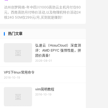
达州创梦网络-年中四川100G高防云主机月付仅60
元，西南高防月付特价活动,以及物理机特价活动24
核24G 50M仅299元/月,买到就是赚到！
热门文章
弘速云（HosuCloud）深度测
评：AMD EPYC 强悍性能，拼
团价真香！
2026-08-01
VPS下linux常用命令
2016-10-19
vim简明教程
2016-10-19